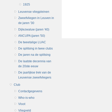
1925
Leuvense vliegpleinen
Zweefvliegen in Leuven in
de jaren '30
Dijlezwaluw (jaren '40)
ANCUPA (jaren '50)
De tweetalige LUAC
De splitsing in twee clubs
De jaren na de splitsing
De laatste decennia van
de 20ste eeuw
De jaarlijkse trek van de
Leuvense zweefvliegers
Club
Contactgegevens
Who-is-who
Vloot
Vliegveld