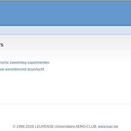
Overslaan
en naar
de
algemene
inhoud
gaan
rs
gische zweefvlieg experimenten
euw wereldrecord duurvlucht
© 1996-2026 LEUVENSE Universitaire AERO-CLUB,
www.luac.be