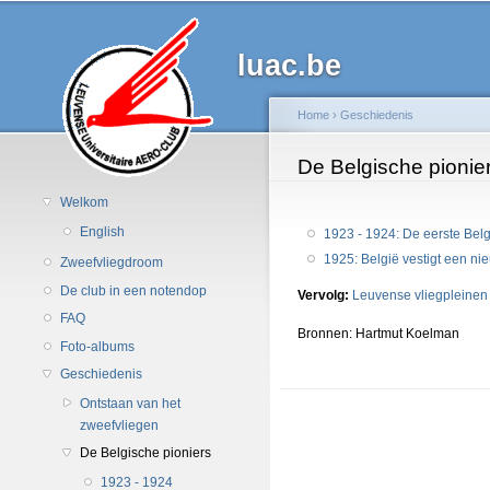
luac.be
Home
›
Geschiedenis
U bent hier
De Belgische pionie
Welkom
English
1923 - 1924: De eerste Bel
1925: België vestigt een ni
Zweefvliegdroom
De club in een notendop
Vervolg:
Leuvense vliegpleinen
FAQ
Bronnen: Hartmut Koelman
Foto-albums
Geschiedenis
Ontstaan van het
zweefvliegen
De Belgische pioniers
1923 - 1924