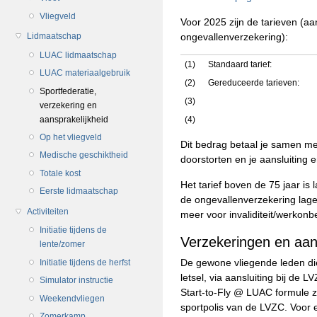
Vliegveld
Voor 2025 zijn de tarieven (aan
ongevallenverzekering):
Lidmaatschap
LUAC lidmaatschap
(1)
Standaard tarief:
LUAC materiaalgebruik
(2)
Gereduceerde tarieven:
Sportfederatie,
(3)
verzekering en
aansprakelijkheid
(4)
Op het vliegveld
Dit bedrag betaal je samen met
Medische geschiktheid
doorstorten en je aansluiting 
Totale kost
Het tarief boven de 75 jaar i
Eerste lidmaatschap
de ongevallenverzekering lage
Activiteiten
meer voor invaliditeit/werkon
Initiatie tijdens de
Verzekeringen en aan
lente/zomer
De gewone vliegende leden die
Initiatie tijdens de herfst
letsel, via aansluiting bij de
Simulator instructie
Start-to-Fly @ LUAC formule zi
Weekendvliegen
sportpolis van de LVZC. Voor e
Zomerkamp