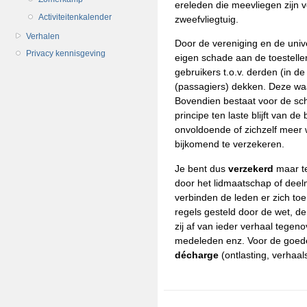
ereleden die meevliegen zijn v
Activiteitenkalender
zweefvliegtuig.
Verhalen
Door de vereniging en de unive
Privacy kennisgeving
eigen schade aan de toestellen
gebruikers t.o.v. derden (in de
(passagiers) dekken. Deze waa
Bovendien bestaat voor de scha
principe ten laste blijft van 
onvoldoende of zichzelf meer 
bijkomend te verzekeren.
Je bent dus
verzekerd
maar te
door het lidmaatschap of deel
verbinden de leden er zich to
regels gesteld door de wet, d
zij af van ieder verhaal tegeno
medeleden enz. Voor de goede
décharge
(ontlasting, verhaa