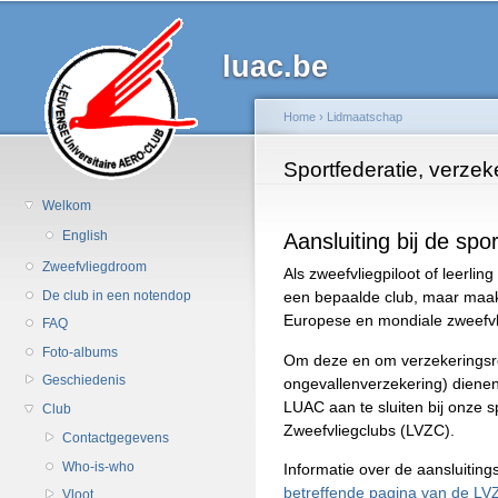
Ov
en
luac.be
d
al
in
Home
›
Lidmaatschap
g
U bent hier
Sportfederatie, verzek
Welkom
Aansluiting bij de spo
English
Zweefvliegdroom
Als zweefvliegpiloot of leerling
De club in een notendop
een bepaalde club, maar maak 
Europese en mondiale zweefv
FAQ
Foto-albums
Om deze en om verzekeringsre
Geschiedenis
ongevallenverzekering) dienen
LUAC aan te sluiten bij onze 
Club
Zweefvliegclubs (LVZC).
Contactgegevens
Who-is-who
Informatie over de aansluiting
betreffende pagina van de LV
Vloot