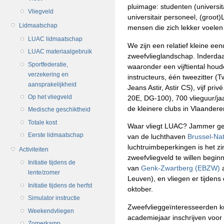
pluimage: studenten (universita
Vliegveld
universitair personeel, (groo
Lidmaatschap
mensen die zich lekker voelen 
LUAC lidmaatschap
We zijn een relatief kleine een
LUAC materiaalgebruik
zweefvlieglandschap. Inderdaa
Sportfederatie,
waaronder een vijftiental hou
verzekering en
instructeurs, één tweezitter (Twi
aansprakelijkheid
Jeans Astir, Astir CS), vijf pr
Op het vliegveld
20E, DG-100), 700 vlieguur/ja
de kleinere clubs in Vlaandere
Medische geschiktheid
Totale kost
Waar vliegt LUAC? Jammer ge
Eerste lidmaatschap
van de luchthaven
Brussel-Na
luchtruimbeperkingen is het z
Activiteiten
zweefvliegveld te willen begi
Initiatie tijdens de
van
Genk-Zwartberg (EBZW)
a
lente/zomer
Leuven), en vliegen er tijden
Initiatie tijdens de herfst
oktober.
Simulator instructie
Zweefvlieggeïnteresseerden ku
Weekendvliegen
academiejaar inschrijven vo
Zomerkamp