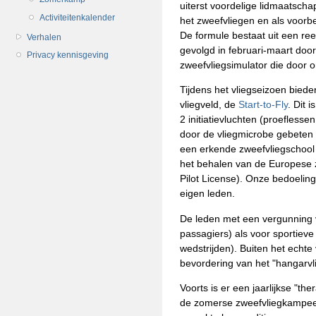
uiterst voordelige lidmaatsch
Activiteitenkalender
het zweefvliegen en als voorbe
De formule bestaat uit een re
Verhalen
gevolgd in februari-maart doo
Privacy kennisgeving
zweefvliegsimulator die door
Tijdens het vliegseizoen biede
vliegveld, de
Start-to-Fly
. Dit 
2 initiatievluchten (proefless
door de vliegmicrobe gebeten i
een erkende zweefvliegschool 
het behalen van de Europese 
Pilot License). Onze bedoeling 
eigen leden.
De leden met een vergunning v
passagiers) als voor sportieve 
wedstrijden). Buiten het echte v
bevordering van het "hangarvl
Voorts is er een jaarlijkse "t
de zomerse zweefvliegkampeer