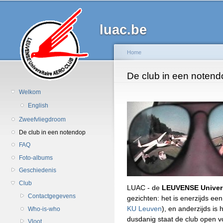
Ov
en
luac.be
d
al
in
Home
g
U bent hier
De club in een notend
Welkom
English
Zweefvliegdroom
De club in een notendop
FAQ
Foto-albums
Geschiedenis
Club
LUAC - de
LEUVENSE Univer
Contactgegevens
gezichten: het is enerzijds een
KU Leuven
), en anderzijds is
Who-is-who
dusdanig staat de club open vo
Vloot