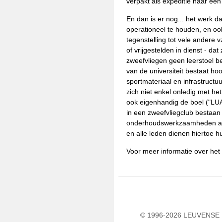
verpakt als expeditie naar ee
En dan is er nog... het werk 
operationeel te houden, en oo
tegenstelling tot vele andere 
of vrijgestelden in dienst - dat
zweefvliegen geen leerstoel b
van de universiteit bestaat hoo
sportmateriaal en infrastruct
zich niet enkel onledig met het
ook eigenhandig de boel ("LUAC
in een zweefvliegclub bestaan 
onderhoudswerkzaamheden aa
en alle leden dienen hiertoe hu
Voor meer informatie over he
© 1996-2026 LEUVENSE U