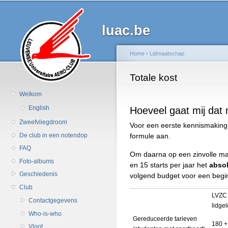
Ov
en
luac.be
d
al
in
Home
›
Lidmaatschap
g
U bent hier
Totale kost
Welkom
Hoeveel gaat mij dat 
English
Zweefvliegdroom
Voor een eerste kennismaking 
De club in een notendop
formule aan.
FAQ
Om daarna op een zinvolle man
Foto-albums
en 15 starts per jaar het
abso
Geschiedenis
volgend budget voor een begi
Club
LVZC 
Contactgegevens
lidge
Who-is-who
Gereduceerde tarieven
180 +
Vloot