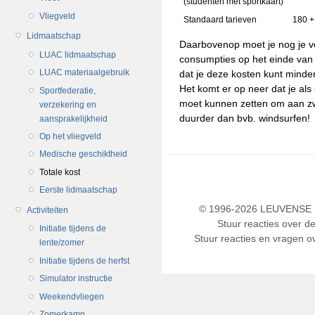
(studenten met sportkaart)
Vliegveld
Standaard tarieven
180 +
Lidmaatschap
Daarbovenop moet je nog je v
LUAC lidmaatschap
consumpties op het einde van
LUAC materiaalgebruik
dat je deze kosten kunt minde
Het komt er op neer dat je als
Sportfederatie,
moet kunnen zetten om aan zw
verzekering en
duurder dan bvb. windsurfen!
aansprakelijkheid
Op het vliegveld
Medische geschiktheid
Totale kost
Eerste lidmaatschap
© 1996-2026 LEUVENSE U
Activiteiten
Stuur reacties over d
Initiatie tijdens de
Stuur reacties en vragen ov
lente/zomer
Initiatie tijdens de herfst
Simulator instructie
Weekendvliegen
Zomerkamp