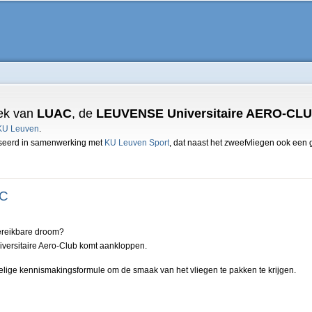
Overslaan
en naar
de
algemene
inhoud
gaan
ek van
LUAC
, de
LEUVENSE Universitaire AERO-CL
KU Leuven
.
iseerd in samenwerking met
KU Leuven Sport
, dat naast het zweefvliegen ook een 
AC
ereikbare droom?
niversitaire Aero-Club komt aankloppen.
lige kennismakingsformule om de smaak van het vliegen te pakken te krijgen.