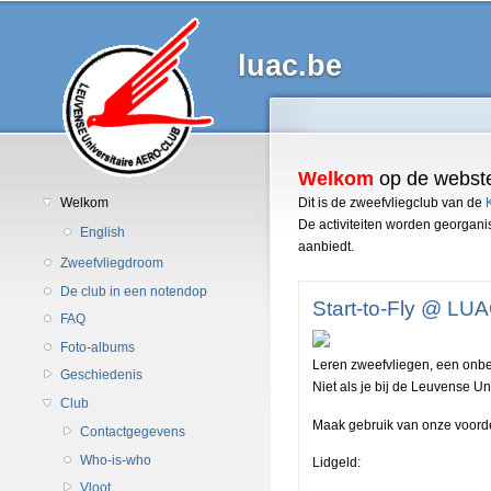
luac.be
Welkom
op de webst
Dit is de zweefvliegclub van de
Welkom
De activiteiten worden georgan
English
aanbiedt.
Zweefvliegdroom
De club in een notendop
Start-to-Fly @ LU
FAQ
Foto-albums
Leren zweefvliegen, een onb
Geschiedenis
Niet als je bij de Leuvense U
Club
Maak gebruik van onze voorde
Contactgegevens
Who-is-who
Lidgeld:
Vloot