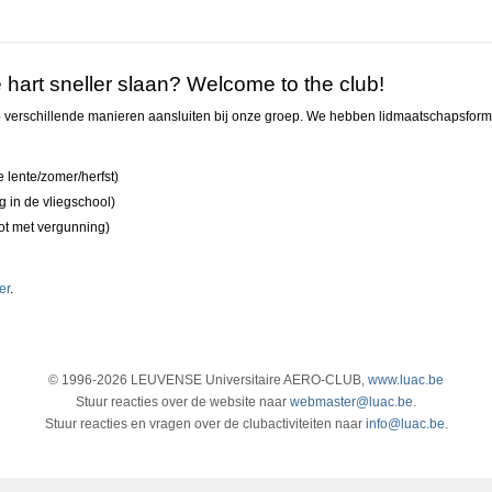
@ LUAC
 hart sneller slaan? Welcome to the club!
op verschillende manieren aansluiten bij onze groep. We hebben lidmaatschapsfor
e lente/zomer/herfst)
g in de vliegschool)
oot met vergunning)
er
.
© 1996-2026 LEUVENSE Universitaire AERO-CLUB,
www.luac.be
Stuur reacties over de website naar
webmaster@luac.be
.
Stuur reacties en vragen over de clubactiviteiten naar
info@luac.be
.