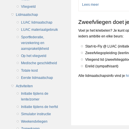
Lees meer
over Start-to-Fly 
Vliegveld
Lidmaatschap
Zweefvliegen doet je
LUAC lidmaatschap
LUAC materiaalgebruik
Voel je het kriebelen? Je kunt 
ieders ambitie en elke beurs:
Sportfederatie,
verzekering en
Start-to-Fly @ LUAC (initiati
aansprakelijkheid
Zweefvliegopleiding (leerlin
Op het vliegveld
Vliegend lid (zweefvliegpil
Medische geschiktheid
Erelid (sympathisant)
Totale kost
Alle lidmaatschapsinfo vind je
hi
Eerste lidmaatschap
Activiteiten
Initiatie tijdens de
lente/zomer
Initiatie tijdens de herfst
Simulator instructie
Weekendvliegen
Zomerkamp