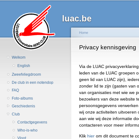
Ov
en
luac.be
d
al
in
Home
g
U bent hier
Privacy kennisgeving
Welkom
English
Via de LUAC privacyverklaring
leden van de LUAC groepen op
Zweefvliegdroom
geen lid van LUAC zijn), ieder
De club in een notendop
zonder lid te zijn (gasten van
FAQ
van organisaties met wie we p
Foto-albums
bezoekers van deze website t
persoonsgegevens verwerken 
Geschiedenis
wij onze activiteiten uitvoere
Club
aan wie wij deze informatie do
Contactgegevens
contacteren voor meer informa
Who-is-who
Klik
hier
om dit document te co
Vloot